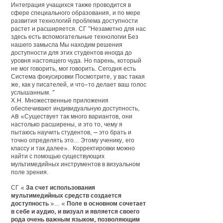
Интеграция учащихся также проводится в
сфере специального образования, и по мере
развития технологий проблема доступности
растет и расширяется. СГ "Незаметно для нас
здесь есть вспомогательные технологии Без
нашего замысла Мы находим решения
доступности для этих студентов иногда до
уровня настоящего чуда. Но парень, который
не мог говорить, мог говорить. Сегодня есть
Система фокусировки Посмотрите, у вас такая
же, как у писателей, и что-то делает ваш голос
услышанным. "
Х.Н. Множественные приложения
обеспечивают индивидуальную доступность,
AB «Существует так много вариантов, они
настолько расширены, и это то, чему я
пытаюсь научить студентов, — это брать и
точно определять это… Этому ученику, его
классу и так далее».
Корректировки можно
найти с помощью существующих
мультимедийных инструментов в визуальном
поле зрения.
СГ «
За счет использования
мультимедийных средств создается
доступность
»… «
Поле в основном сочетает
в себе и аудио, и визуал и является своего
рода очень важным языком, позволяющим