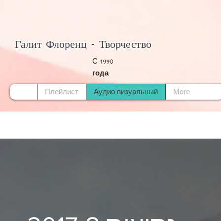
Галит Флоренц - Творчество
С
1990
года
Плейлист
Аудио визуальный
More