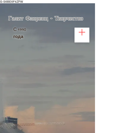
G-S6BE6F4ZFW
Галит Флоренц - Творчество
С
1990
года