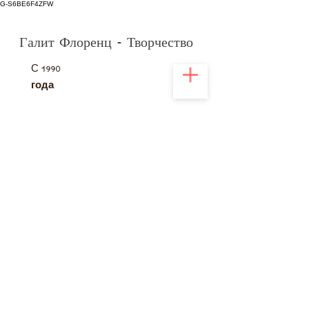
G-S6BE6F4ZFW
Галит Флоренц - Творчество
С
1990
года